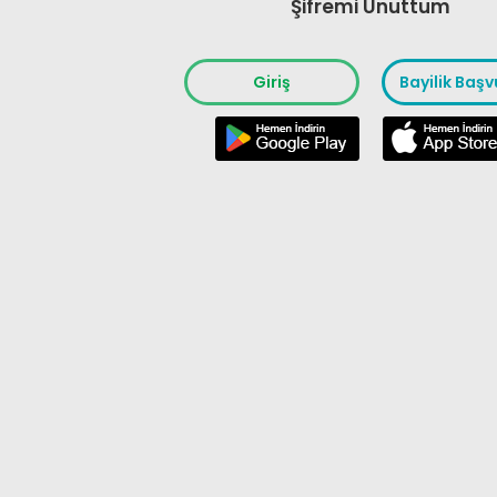
Şifremi Unuttum
Giriş
Bayilik Baş